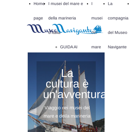
Home
I musei del mare e
I
La
page
della marineria
musei
compagnia
d'Italia
del
del Museo
GUIDA AI
mare
Navigante
MUSEI
sloveni
La
D'ITALIA
e
cultura è
FRIULI
croati
un'avventura
VENEZIA
Viaggio nei musei del
mare e della marineria
GIULIA
Sali a