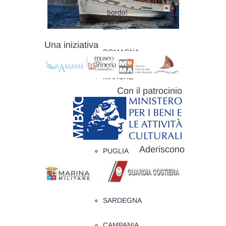
VENETO
bordo!
EMILIA
Una iniziativa
ROMAGNA
MARCHE
Con il patrocinio
ABRUZZO
MOLISE
Aderiscono
PUGLIA
SICILIA
SARDEGNA
CAMPANIA