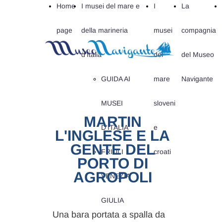
Home
I musei del mare e
I
La
page
della marineria
musei
compagnia
d'Italia
del
del Museo
GUIDA AI
mare
Navigante
MUSEI
sloveni
MARTIN
D'ITALIA
e
L'INGLESE E LA
GENTE DEL
FRIULI
croati
PORTO DI
AGROPOLI
VENEZIA
GIULIA
Una bara portata a spalla da