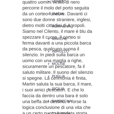
VENETO
quattro uomini vestiti di nero
percorre il molo del porto seguita
da un corteo funebre. Davanti ci
EMILIA
sono due donne straniere, inglesi,
dietro molti cittadini di Agropoli.
ROMAGNA
Siamo nel Cilento, il mare è blu da
spezzare il cuore. Il corteo si
MARCHE
ferma davanti a una piccola barca
da pesca, qualcuno suona il
ABRUZZO
silenzio. In piedi sulla barca un
uomo con una maglia a righe,
MOLISE
sicuramente un pescatore, fa il
saluto militare. Il suono del silenzio
PUGLIA
si spegne. La cerimonia è finita,
Martin saluta la sua barca, il mare,
SICILIA
i suoi amici pescatori. E che lo
faccia da dentro una bara è solo
una beffa del destino, o forse la
SARDEGNA
logica conclusione di una vita che
a un certo punto è andata storta.
CAMPANIA