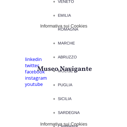
VENETO
EMILIA
Informativa sui Cookies
ROMAGNA
MARCHE
ABRUZZO
linkedin
twitter
Museo Navigante
facebook
MOLISE
instagram
youtube
PUGLIA
SICILIA
SARDEGNA
Informativa sui Cookies
CAMPANIA