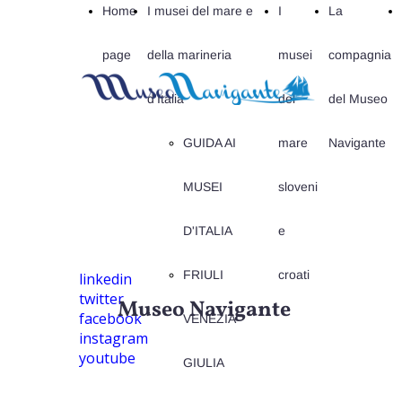
Home
I musei del mare e
I
La
page
della marineria
musei
compagnia
d'Italia
del
del Museo
GUIDA AI
mare
Navigante
MUSEI
sloveni
D'ITALIA
e
FRIULI
croati
linkedin
twitter
Museo Navigante
facebook
VENEZIA
instagram
youtube
GIULIA