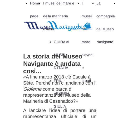
Home
I musei del mare e
I
La
page
della marineria
musei
compagnia
d'Italia
del
del Museo
GUIDA AI
mare
Navigante
La storia del Museo
MUSEI
sloveni
Navigante è andata
D'ITALIA
e
così...
«A fine marzo 2018 c'è Escale à
FRIULI
croati
Sète. Perchè non ci andiamo con l'
Oloferne
come barca di
VENEZIA
rappresentanza del Museo della
Marineria di Cesenatico?»
GIULIA
A lanciare l'idea di portare una
rappresentanza ufficiale di un