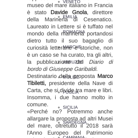
VENETO
museo del mare italiano in Francia
è stato
Davide Gnola
, direttore
EMILIA
della Marineria di Cesenatico.
Laureato in Lettere si è tuffato nel
ROMAGNA
mondo della marineria portandosi
dietro tutto il suo bagaglio di
MARCHE
curiosità letterarie e storiche, non
è un caso se ha curato, tra gli altri,
la pubblicazione del
Diario di
ABRUZZO
bordo di Giuseppe Garibaldi
.
Destinatario della proposta
Marco
MOLISE
Tibiletti,
presidente della Nave di
Carta, che si divide tra mare e libri.
PUGLIA
Insomma, i due hanno molto in
comune.
SICILIA
«Perché no? Potremmo anche
allargare la proposta ad altri Musei
SARDEGNA
del mare, oltretutto il 2018 sarà
l'Anno Europeo del Patrimonio
CAMPANIA