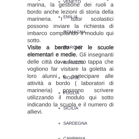
VENETO
marina, la gestione dei ruoli a
bordo anche lezioni di storia della
EMILIA
marineria. I tutor scolastici
possono inviare la richiesta di
ROMAGNA
imbarco compilando il modulo qui
sotto.
Visite a bordo per le scuole
MARCHE
elementari e medie
.
Gli insegnanti
delle città dove faremo tappa che
ABRUZZO
vogliono far visitare la goletta ai
loro alunni e partecipare alle
MOLISE
attività a bordo ( laboratori di
marineria) possono scrivere
PUGLIA
utilizzando il modulo qui sotto
indicando la scuola e il numero di
SICILIA
allievi.
SARDEGNA
CAMPANIA