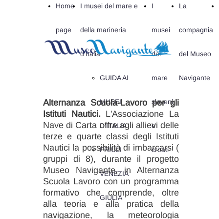
Home
I musei del mare e
I
La
page
della marineria
musei
compagnia
d'Italia
del
del Museo
GUIDA AI
mare
Navigante
Alternanza Scuola-Lavoro per gli
MUSEI
sloveni
Istituti Nautic
i.
L'Associazione La
Nave di Carta offre agli allievi delle
D'ITALIA
e
terze e quarte classi degli Istituti
Nautici la possibilità di imbarcarsi (
FRIULI
croati
gruppi di 8), durante il progetto
Museo Navigante, in Alternanza
VENEZIA
Scuola Lavoro con un programma
formativo che comprende, oltre
GIULIA
alla teoria e alla pratica della
navigazione, la meteorologia