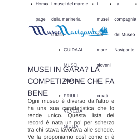
Home
I musei del mare e
I
La
page
della marineria
musei
compagnia
d'Italia
del
del Museo
GUIDA AI
mare
Navigante
MUSEI
sloveni
MUSEI IN GARA? LA
COMPETIZIONE CHE FA
D'ITALIA
e
BENE
FRIULI
croati
Ogni museo è diverso dall'altro e
ha una sua caratteristica che lo
VENEZIA
rende unico. Questa lista dei
record è nata un po' per scherzo
GIULIA
tra chi stava lavorava alle schede.
Ve la proponiamo così come ci è