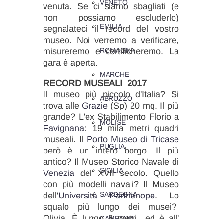
VENETO
venuta. Se ci siamo sbagliati (e
non possiamo escluderlo)
EMILIA
segnalateci il record del vostro
museo. Noi verremo a verificare,
misureremo e certificheremo. La
ROMAGNA
gara è aperta.
MARCHE
RECORD MUSEALI 2017
Il museo più piccolo d'Italia? Si
ABRUZZO
trova alle
Grazie
(Sp) 20 mq. Il più
grande? L'ex Stabilimento Florio a
MOLISE
Favignana
: 19 mila metri quadri
museali. Il
Porto Museo di Tricase
PUGLIA
però è un intero borgo. Il più
antico? Il Museo Storico Navale di
SICILIA
Venezia
del XVII secolo. Quello
con più modelli navali? Il Museo
SARDEGNA
dell'
Università Parthenope
. Lo
squalo più lungo dei musei?
Olivia. È lungo 8 metri ed è all'
CAMPANIA